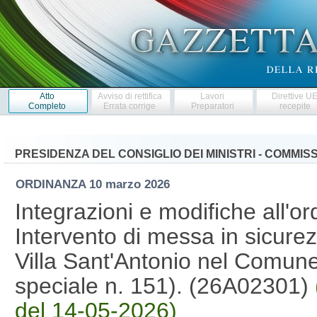
Atto
Avviso di rettifica
Lavori
Direttive U
Completo
Errata corrige
Preparatori
recepite
PRESIDENZA DEL CONSIGLIO DEI MINISTRI - COMMI
ORDINANZA
10 marzo 2026
Integrazioni e modifiche all'o
Intervento di messa in sicurezz
Villa Sant'Antonio nel Comune
speciale n. 151). (26A02301)
del 14-05-2026)