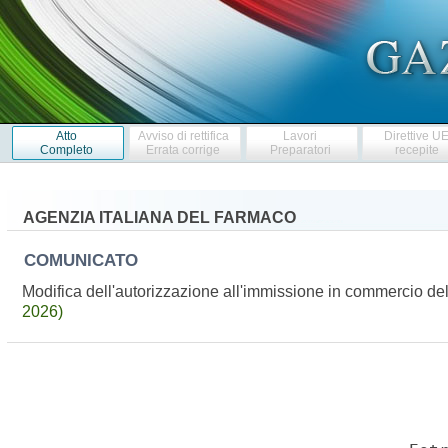
Atto
Avviso di rettifica
Lavori
Direttive U
Completo
Errata corrige
Preparatori
recepite
AGENZIA ITALIANA DEL FARMACO
COMUNICATO
Modifica dell'autorizzazione all'immissione in commercio 
2026)