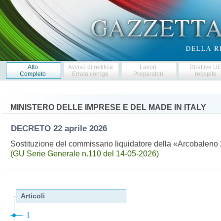
Atto
Avviso di rettifica
Lavori
Direttive U
Completo
Errata corrige
Preparatori
recepite
MINISTERO DELLE IMPRESE E DEL MADE IN ITALY
DECRETO
22 aprile 2026
Sostituzione del commissario liquidatore della «Arcobaleno 2
(GU Serie Generale n.110 del 14-05-2026)