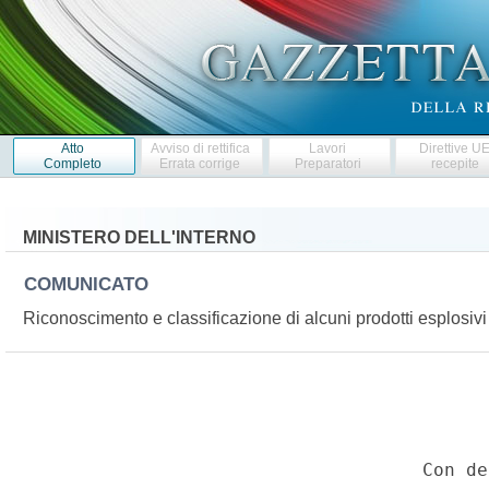
Atto
Avviso di rettifica
Lavori
Direttive U
Completo
Errata corrige
Preparatori
recepite
MINISTERO DELL'INTERNO
COMUNICATO
Riconoscimento e classificazione di alcuni prodotti esplosi