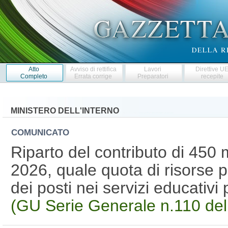
Atto
Avviso di rettifica
Lavori
Direttive U
Completo
Errata corrige
Preparatori
recepite
MINISTERO DELL'INTERNO
COMUNICATO
Riparto del contributo di 450 m
2026, quale quota di risorse 
dei posti nei servizi educativi
(GU Serie Generale n.110 de