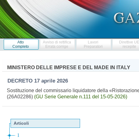
Atto
Avviso di rettifica
Lavori
Direttive U
Completo
Errata corrige
Preparatori
recepite
MINISTERO DELLE IMPRESE E DEL MADE IN ITALY
DECRETO
17 aprile 2026
Sostituzione del commissario liquidatore della «Ristorazione 
(26A02286)
(GU Serie Generale n.111 del 15-05-2026)