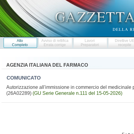
Atto
Avviso di rettifica
Lavori
Direttive U
Completo
Errata corrige
Preparatori
recepite
AGENZIA ITALIANA DEL FARMACO
COMUNICATO
Autorizzazione all'immissione in commercio del medicinale 
(26A02289)
(GU Serie Generale n.111 del 15-05-2026)