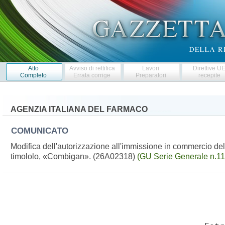
Atto
Avviso di rettifica
Lavori
Direttive U
Completo
Errata corrige
Preparatori
recepite
AGENZIA ITALIANA DEL FARMACO
COMUNICATO
Modifica dell'autorizzazione all'immissione in commercio de
timololo, «Combigan». (26A02318)
(GU Serie Generale n.11