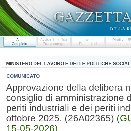
Atto
Avviso di rettifica
Lavori
Direttive U
Completo
Errata corrige
Preparatori
recepite
MINISTERO DEL LAVORO E DELLE POLITICHE SOCIAL
COMUNICATO
Approvazione della delibera n
consiglio di amministrazione d
periti industriali e dei periti in
ottobre 2025. (26A02365)
(GU
15-05-2026)