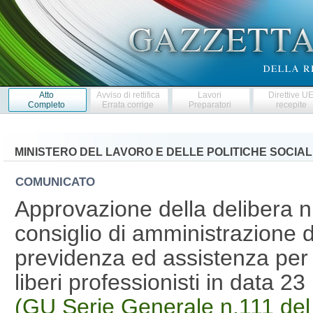
Atto
Avviso di rettifica
Lavori
Direttive U
Completo
Errata corrige
Preparatori
recepite
MINISTERO DEL LAVORO E DELLE POLITICHE SOCIAL
COMUNICATO
Approvazione della delibera n
consiglio di amministrazione 
previdenza ed assistenza per g
liberi professionisti in data 2
(GU Serie Generale n.111 del