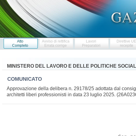
Atto
Avviso di rettifica
Lavori
Direttive U
Completo
Errata corrige
Preparatori
recepite
MINISTERO DEL LAVORO E DELLE POLITICHE SOCIAL
COMUNICATO
Approvazione della delibera n. 29178/25 adottata dal consig
architetti liberi professionisti in data 23 luglio 2025. (26A02