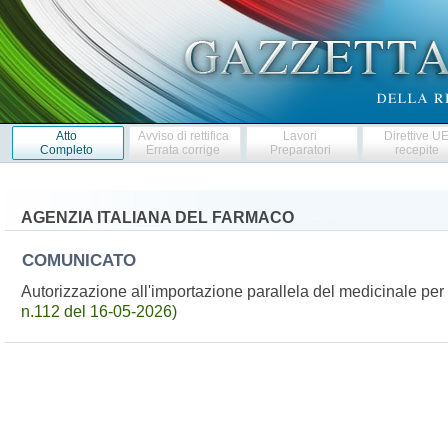
Atto
Avviso di rettifica
Lavori
Direttive U
Completo
Errata corrige
Preparatori
recepite
AGENZIA ITALIANA DEL FARMACO
COMUNICATO
Autorizzazione all'importazione parallela del medicinale p
n.112 del 16-05-2026)