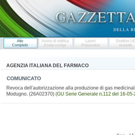
Atto
Avviso di rettifica
Lavori
Direttive U
Completo
Errata corrige
Preparatori
recepite
AGENZIA ITALIANA DEL FARMACO
COMUNICATO
Revoca dell'autorizzazione alla produzione di gas medicinali 
Modugno. (26A02370)
(GU Serie Generale n.112 del 16-05-