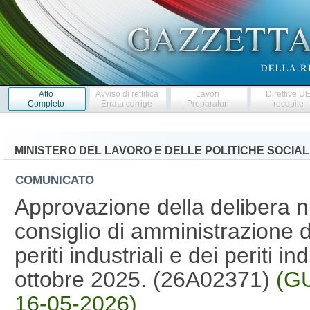
Atto
Avviso di rettifica
Lavori
Direttive U
Completo
Errata corrige
Preparatori
recepite
MINISTERO DEL LAVORO E DELLE POLITICHE SOCIAL
COMUNICATO
Approvazione della delibera n
consiglio di amministrazione d
periti industriali e dei periti in
ottobre 2025. (26A02371)
(GU
16-05-2026)