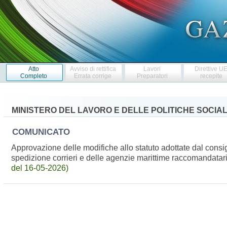
Atto
Avviso di rettifica
Lavori
Direttive U
Completo
Errata corrige
Preparatori
recepite
MINISTERO DEL LAVORO E DELLE POLITICHE SOCIAL
COMUNICATO
Approvazione delle modifiche allo statuto adottate dal consi
spedizione corrieri e delle agenzie marittime raccomandatar
del 16-05-2026)