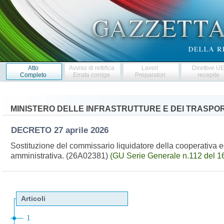
Atto
Avviso di rettifica
Lavori
Direttive U
Completo
Errata corrige
Preparatori
recepite
MINISTERO DELLE INFRASTRUTTURE E DEI TRASPOR
DECRETO
27 aprile 2026
Sostituzione del commissario liquidatore della cooperativa ed
amministrativa. (26A02381)
(GU Serie Generale n.112 del 1