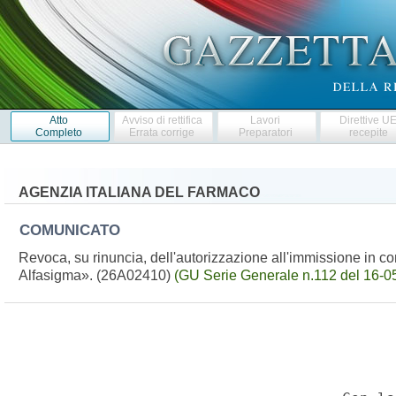
Atto
Avviso di rettifica
Lavori
Direttive U
Completo
Errata corrige
Preparatori
recepite
AGENZIA ITALIANA DEL FARMACO
COMUNICATO
Revoca, su rinuncia, dell'autorizzazione all'immissione in 
Alfasigma». (26A02410)
(GU Serie Generale n.112 del 16-0