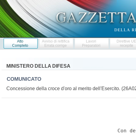
Atto
Avviso di rettifica
Lavori
Direttive U
Completo
Errata corrige
Preparatori
recepite
MINISTERO DELLA DIFESA
COMUNICATO
Concessione della croce d'oro al merito dell'Esercito. (26A