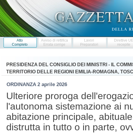
Atto
Avviso di rettifica
Lavori
Direttive U
Completo
Errata corrige
Preparatori
recepite
PRESIDENZA DEL CONSIGLIO DEI MINISTRI - IL CO
TERRITORIO DELLE REGIONI EMILIA-ROMAGNA, TO
ORDINANZA
2 aprile 2026
Ulteriore proroga dell'erogazi
l'autonoma sistemazione ai nucl
abitazione principale, abituale
distrutta in tutto o in parte, 