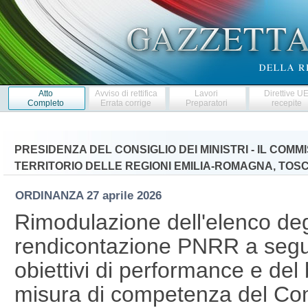
Atto
Avviso di rettifica
Lavori
Direttive U
Completo
Errata corrige
Preparatori
recepite
PRESIDENZA DEL CONSIGLIO DEI MINISTRI - IL CO
TERRITORIO DELLE REGIONI EMILIA-ROMAGNA, TO
ORDINANZA
27 aprile 2026
Rimodulazione dell'elenco degl
rendicontazione PNRR a seguit
obiettivi di performance e del
misura di competenza del Com