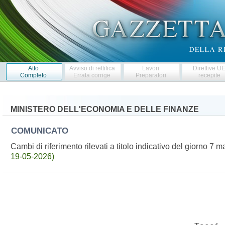
Atto
Avviso di rettifica
Lavori
Direttive U
Completo
Errata corrige
Preparatori
recepite
MINISTERO DELL'ECONOMIA E DELLE FINANZE
COMUNICATO
Cambi di riferimento rilevati a titolo indicativo del giorno 
19-05-2026)