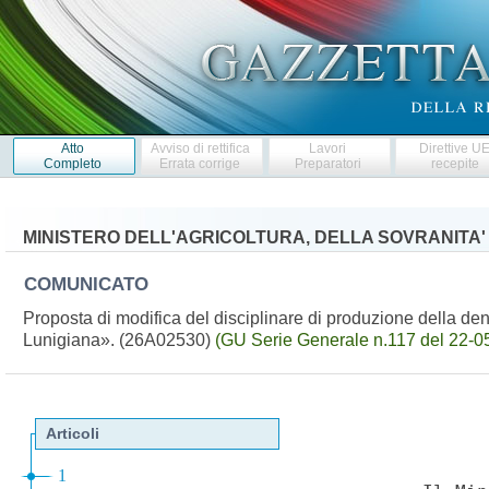
Atto
Avviso di rettifica
Lavori
Direttive U
Completo
Errata corrige
Preparatori
recepite
MINISTERO DELL'AGRICOLTURA, DELLA SOVRANITA'
COMUNICATO
Proposta di modifica del disciplinare di produzione della de
Lunigiana». (26A02530)
(GU Serie Generale n.117 del 22-0