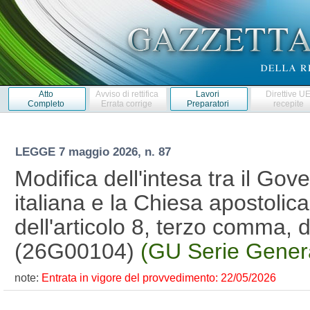
Atto
Avviso di rettifica
Lavori
Direttive U
Completo
Errata corrige
Preparatori
recepite
LEGGE
7 maggio 2026, n. 87
Modifica dell'intesa tra il Go
italiana e la Chiesa apostolica 
dell'articolo 8, terzo comma, d
(26G00104)
(GU Serie Genera
note:
Entrata in vigore del provvedimento: 22/05/2026