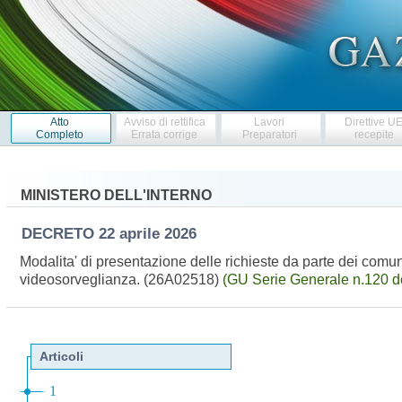
Atto
Avviso di rettifica
Lavori
Direttive U
Completo
Errata corrige
Preparatori
recepite
MINISTERO DELL'INTERNO
DECRETO
22 aprile 2026
Modalita' di presentazione delle richieste da parte dei comuni i
videosorveglianza. (26A02518)
(GU Serie Generale n.120 d