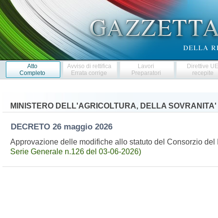
Atto
Avviso di rettifica
Lavori
Direttive U
Completo
Errata corrige
Preparatori
recepite
MINISTERO DELL'AGRICOLTURA, DELLA SOVRANITA'
DECRETO
26 maggio 2026
Approvazione delle modifiche allo statuto del Consorzio d
Serie Generale n.126 del 03-06-2026)