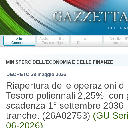
Atto
Avviso di rettifica
Lavori
Direttive U
Completo
Errata corrige
Preparatori
recepite
MINISTERO DELL'ECONOMIA E DELLE FINANZE
DECRETO
28 maggio 2026
Riapertura delle operazioni di
Tesoro poliennali 2,25%, con
scadenza 1° settembre 2036,
tranche. (26A02753)
(GU Seri
06-2026)