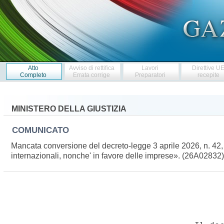
Atto
Avviso di rettifica
Lavori
Direttive U
Completo
Errata corrige
Preparatori
recepite
MINISTERO DELLA GIUSTIZIA
COMUNICATO
Mancata conversione del decreto-legge 3 aprile 2026, n. 42, re
internazionali, nonche' in favore delle imprese». (26A02832