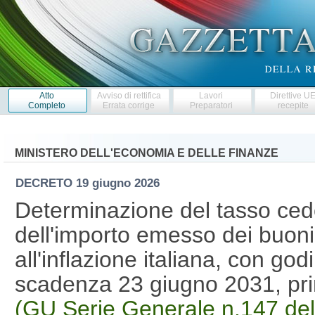
Atto
Avviso di rettifica
Lavori
Direttive U
Completo
Errata corrige
Preparatori
recepite
MINISTERO DELL'ECONOMIA E DELLE FINANZE
DECRETO
19 giugno 2026
Determinazione del tasso ce
dell'importo emesso dei buoni 
all'inflazione italiana, con g
scadenza 23 giugno 2031, pr
(GU Serie Generale n.147 de