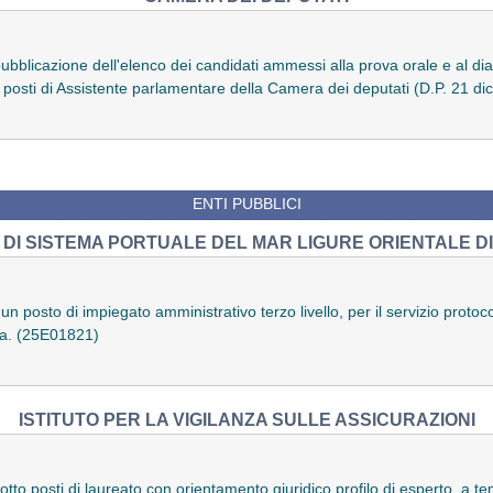
 pubblicazione dell'elenco dei candidati ammessi alla prova orale e al d
 posti di Assistente parlamentare della Camera dei deputati (D.P. 21 
ENTI PUBBLICI
 DI SISTEMA PORTUALE DEL MAR LIGURE ORIENTALE DI
un posto di impiegato amministrativo terzo livello, per il servizio protoc
va. (25E01821)
ISTITUTO PER LA VIGILANZA SULLE ASSICURAZIONI
tto posti di laureato con orientamento giuridico profilo di esperto, a t