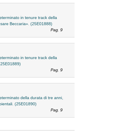
eterminato in tenure track della
«Cesare Beccaria». (25E01888)
Pag. 9
eterminato in tenure track della
. (25E01889)
Pag. 9
eterminato della durata di tre anni,
bientali. (25E01890)
Pag. 9