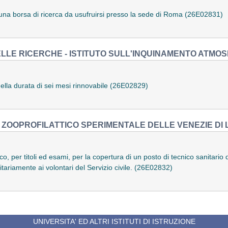
di una borsa di ricerca da usufruirsi presso la sede di Roma (26E02831)
LLE RICERCHE - ISTITUTO SULL'INQUINAMENTO ATMOS
ella durata di sei mesi rinnovabile (26E02829)
O ZOOPROFILATTICO SPERIMENTALE DELLE VENEZIE DI
o, per titoli ed esami, per la copertura di un posto di tecnico sanitario
itariamente ai volontari del Servizio civile. (26E02832)
UNIVERSITA' ED ALTRI ISTITUTI DI ISTRUZIONE