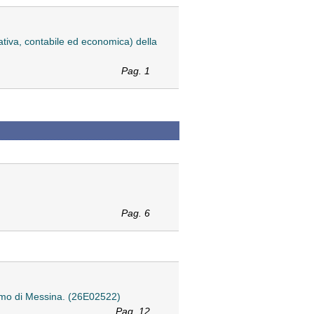
ativa, contabile ed economica) della
Pag. 1
Pag. 6
timo di Messina. (26E02522)
Pag. 12