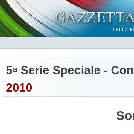
5
Serie Speciale - Cont
a
2010
So