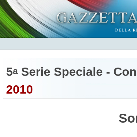
5
Serie Speciale - Cont
a
2010
So