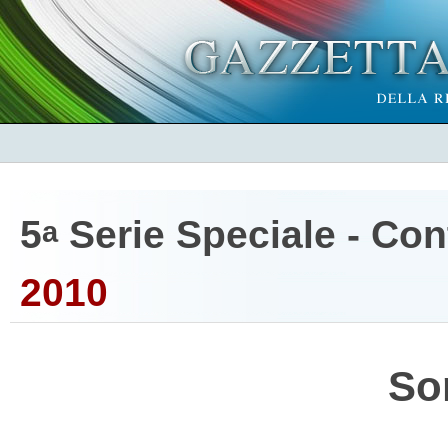
5
Serie Speciale - Cont
a
2010
So