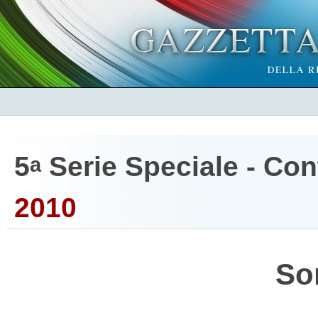
5
Serie Speciale - Cont
a
2010
So