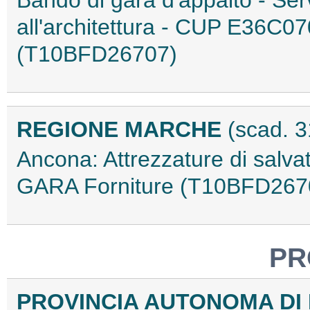
Bando di gara d'appalto - Servi
all'architettura - CUP E36C
(T10BFD26707)
REGIONE MARCHE
(scad. 
Ancona: Attrezzature di salv
GARA Forniture (T10BFD267
PR
PROVINCIA AUTONOMA D