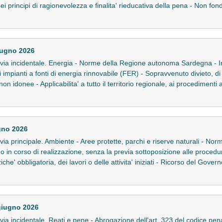
 principi di ragionevolezza e finalita' rieducativa della pena - Non fondat
iugno 2026
 in via incidentale. Energia - Norme della Regione autonoma Sardegna - I
 impianti a fonti di energia rinnovabile (FER) - Sopravvenuto divieto, di c
n idonee - Applicabilita' a tutto il territorio regionale, ai procedimenti 
gno 2026
in via principale. Ambiente - Aree protette, parchi e riserve naturali - N
zati o in corso di realizzazione, senza la previa sottoposizione alle proced
e' obbligatoria, dei lavori o delle attivita' iniziati - Ricorso del Gover
giugno 2026
in via incidentale. Reati e pene - Abrogazione dell'art. 323 del codice pe