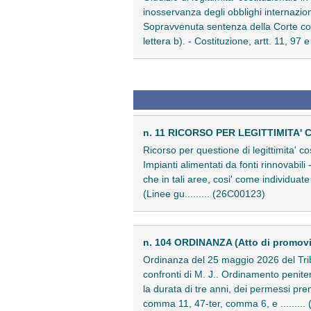
inosservanza degli obblighi internazi
Sopravvenuta sentenza della Corte cos
lettera b). - Costituzione, artt. 11, 97 e
n. 11 RICORSO PER LEGITTIMITA' 
Ricorso per questione di legittimita' co
Impianti alimentati da fonti rinnovabi
che in tali aree, cosi' come individua
(Linee gu......... (26C00123)
n. 104 ORDINANZA (Atto di promov
Ordinanza del 25 maggio 2026 del Tribu
confronti di M. J.. Ordinamento peniten
la durata di tre anni, dei permessi prem
comma 11, 47-ter, comma 6, e ........