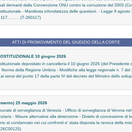
onali derivanti dalla Convenzione ONU contro la corruzione del 2003 (C
tituzionale - Manifesta infondatezza delle questioni. - Legge 9 agosto 
 117,......... (T-260117)
ATTI DI PROMOVIMENTO DEL GIUDIZIO DELLA CORTE
COSTITUZIONALE 10 giugno 2026
stituzionale depositato in cancelleria il 10 giugno 2026 (del Presidente d
li - Norme della Regione Umbria - Modifiche alla legge regionale n. 7 de
te ai sensi del punto 17 della parte IV del decreto del Ministro dello s
imento) 25 maggio 2026
nale di sorveglianza di Venezia - Ufficio di sorveglianza di Verona ne
ziario - Misure alternative alla detenzione - Divieto di concessione di b
io al condannato nei cui confronti e' stata disposta la revoca della misur
. (26C00125)