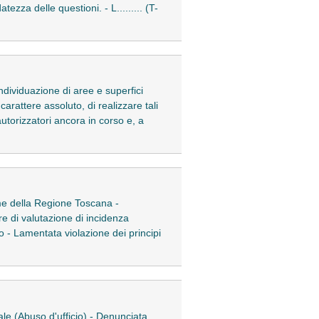
ezza delle questioni. - L......... (T-
ndividuazione di aree e superfici
arattere assoluto, di realizzare tali
autorizzatori ancora in corso e, a
orme della Regione Toscana -
ure di valutazione di incidenza
no - Lamentata violazione dei principi
nale (Abuso d'ufficio) - Denunciata