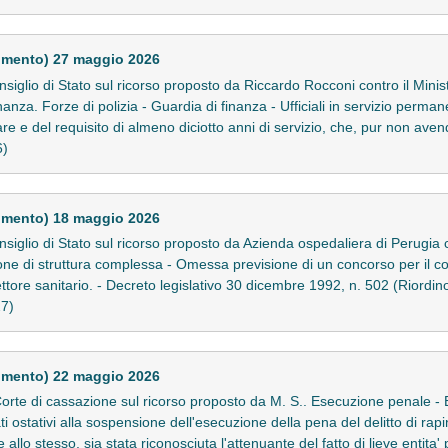
imento) 27 maggio 2026
glio di Stato sul ricorso proposto da Riccardo Rocconi contro il Minis
nza. Forze di polizia - Guardia di finanza - Ufficiali in servizio perman
tare e del requisito di almeno diciotto anni di servizio, che, pur non av
6)
imento) 18 maggio 2026
glio di Stato sul ricorso proposto da Azienda ospedaliera di Perugia co
zione di struttura complessa - Omessa previsione di un concorso per il co
ttore sanitario. - Decreto legislativo 30 dicembre 1992, n. 502 (Riordino 
27)
imento) 22 maggio 2026
rte di cassazione sul ricorso proposto da M. S.. Esecuzione penale - 
ostativi alla sospensione dell'esecuzione della pena del delitto di rapin
llo stesso, sia stata riconosciuta l'attenuante del fatto di lieve entita'