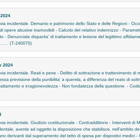
 2024
 in via incidentale. Demanio e patrimonio dello Stato e delle Regioni - Oc
 di opere abusive inamovibili - Calcolo del relativo indennizzo - Parame
cato - Denunciate disparita' di trattamento e lesione del legittimo affida
...... (T-240070)
e 2024
in via incidentale. Reati e pene - Delitto di sottrazione e trattenimento di
 Omessa previsione della punibilita' a querela, a differenza del reato di so
 trattamento e irragionevolezza - Non fondatezza della questione. - Codic
4
n via incidentale. Giudizio costituzionale - Contraddittorio - Interventi di
identale, avente ad oggetto la disposizione che stabilisce, nell'ambito d
piano derivanti dal superamento del tetto di spesa per dispostivi medici - I