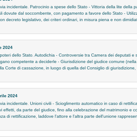
n via incidentale. Patrocinio a spese dello Stato - Vittoria della lite dell
i dovute dal soccombente, con pagamento a favore dello Stato - Utilizz
 con decreto legislativo, dei criteri ordinari, in misura piena e non dimid
e 2024
a poteri dello Stato. Autodichia - Controversie tra Camera dei deputati e s
Organo competente a deciderle - Giurisdizione del giudice comune (nella
lla Corte di cassazione, in luogo di quella del Consiglio di giurisdizio
rile 2024
n via incidentale. Unioni civili - Scioglimento automatico in caso di rettifi
vi effetti, da parte del giudice, fino alla celebrazione del matrimonio e
za di rettificazione, laddove l'attore e l'altra parte dell'unione rappres