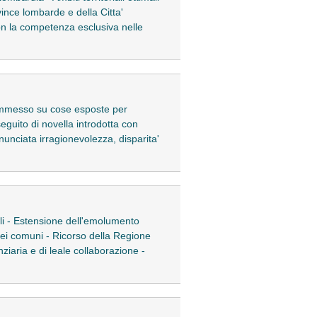
ince lombarde e della Citta'
on la competenza esclusiva nelle
commesso su cose esposte per
eguito di novella introdotta con
enunciata irragionevolezza, disparita'
ocali - Estensione dell'emolumento
 dei comuni - Ricorso della Regione
ziaria e di leale collaborazione -