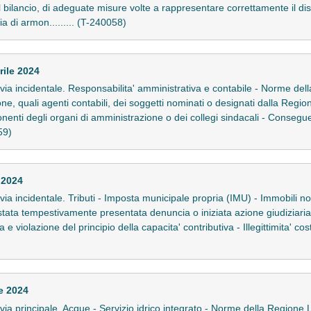
bilancio, di adeguate misure volte a rappresentare correttamente il dis
a di armon......... (T-240058)
rile 2024
 in via incidentale. Responsabilita' amministrativa e contabile - Norme de
ne, quali agenti contabili, dei soggetti nominati o designati dalla Regio
nti degli organi di amministrazione o dei collegi sindacali - Conseguen
59)
 2024
n via incidentale. Tributi - Imposta municipale propria (IMU) - Immobili non
stata tempestivamente presentata denuncia o iniziata azione giudiziar
 violazione del principio della capacita' contributiva - Illegittimita' cos
e 2024
in via principale. Acque - Servizio idrico integrato - Norme della Regione L