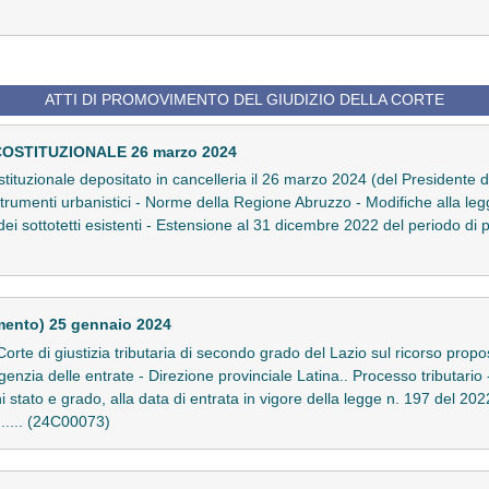
ATTI DI PROMOVIMENTO DEL GIUDIZIO DELLA CORTE
COSTITUZIONALE 26 marzo 2024
stituzionale depositato in cancelleria il 26 marzo 2024 (del Presidente del
 strumenti urbanistici - Norme della Regione Abruzzo - Modifiche alla le
 dei sottotetti esistenti - Estensione al 31 dicembre 2022 del periodo di pr
mento) 25 gennaio 2024
rte di giustizia tributaria di secondo grado del Lazio sul ricorso propo
Agenzia delle entrate - Direzione provinciale Latina.. Processo tributario
i stato e grado, alla data di entrata in vigore della legge n. 197 del 202
...... (24C00073)