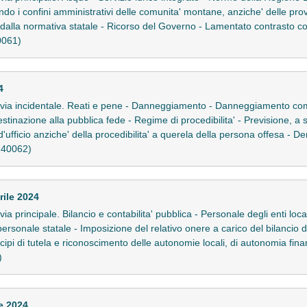
do i confini amministrativi delle comunita' montane, anziche' delle prov
i dalla normativa statale - Ricorso del Governo - Lamentato contrasto c
40061)
4
le in via incidentale. Reati e pene - Danneggiamento - Danneggiamento 
tinazione alla pubblica fede - Regime di procedibilita' - Previsione, a s
' d'ufficio anziche' della procedibilita' a querela della persona offesa - D
-240062)
rile 2024
in via principale. Bilancio e contabilita' pubblica - Personale degli enti l
personale statale - Imposizione del relativo onere a carico del bilancio
cipi di tutela e riconoscimento delle autonomie locali, di autonomia finan
)
e 2024