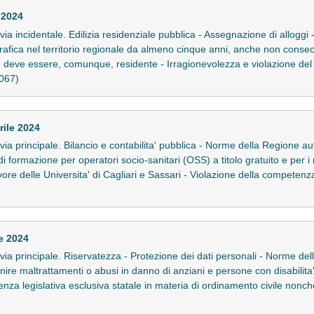
 2024
in via incidentale. Edilizia residenziale pubblica - Assegnazione di allog
fica nel territorio regionale da almeno cinque anni, anche non consecutiv
e deve essere, comunque, residente - Irragionevolezza e violazione del 
0067)
rile 2024
 in via principale. Bilancio e contabilita' pubblica - Norme della Region
 di formazione per operatori socio-sanitari (OSS) a titolo gratuito e per i
avore delle Universita' di Cagliari e Sassari - Violazione della competenza
e 2024
in via principale. Riservatezza - Protezione dei dati personali - Norme del
ire maltrattamenti o abusi in danno di anziani e persone con disabilita' 
enza legislativa esclusiva statale in materia di ordinamento civile nonche