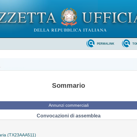
PERMALINK
TO
3
Sommario
Annunzi commerciali
Convocazioni di assemblea
naria (TX23AAA511)