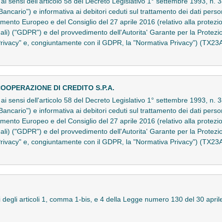
to ai sensi dell'articolo 58 del Decreto Legislativo 1° settembre 1993, 
Bancario") e informativa ai debitori ceduti sul trattamento dei dati persona
nto Europeo e del Consiglio del 27 aprile 2016 (relativo alla protezio
nali) ("GDPR") e del provvedimento dell'Autorita' Garante per la Protezi
Privacy" e, congiuntamente con il GDPR, la "Normativa Privacy") (TX2
OOPERAZIONE DI CREDITO S.P.A.
to ai sensi dell'articolo 58 del Decreto Legislativo 1° settembre 1993, 
Bancario") e informativa ai debitori ceduti sul trattamento dei dati persona
nto Europeo e del Consiglio del 27 aprile 2016 (relativo alla protezio
nali) ("GDPR") e del provvedimento dell'Autorita' Garante per la Protezi
Privacy" e, congiuntamente con il GDPR, la "Normativa Privacy") (TX2
ensi degli articoli 1, comma 1-bis, e 4 della Legge numero 130 del 30 apri