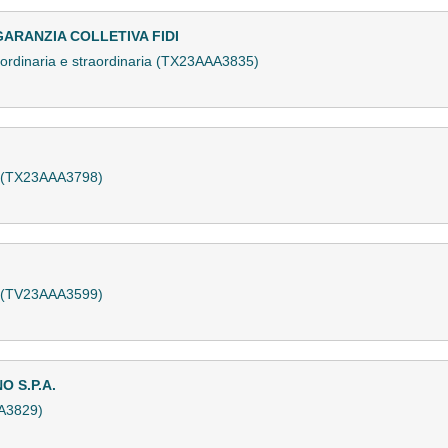
GARANZIA COLLETIVA FIDI
ordinaria e straordinaria (TX23AAA3835)
a (TX23AAA3798)
a (TV23AAA3599)
 S.P.A.
A3829)