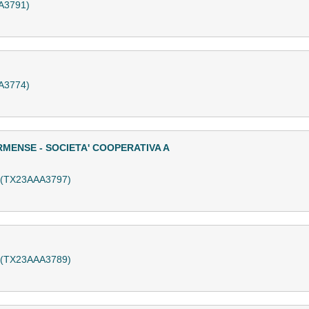
A3791)
A3774)
MENSE - SOCIETA' COOPERATIVA A
a (TX23AAA3797)
a (TX23AAA3789)