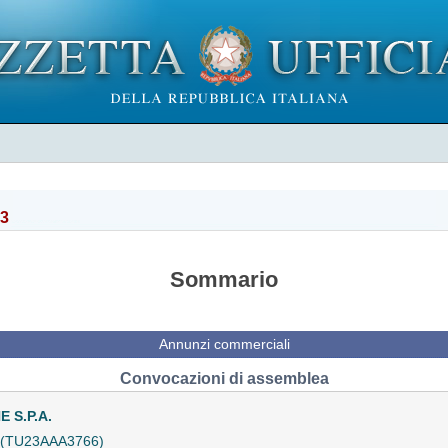
23
Sommario
Annunzi commerciali
Convocazioni di assemblea
 S.P.A.
a (TU23AAA3766)