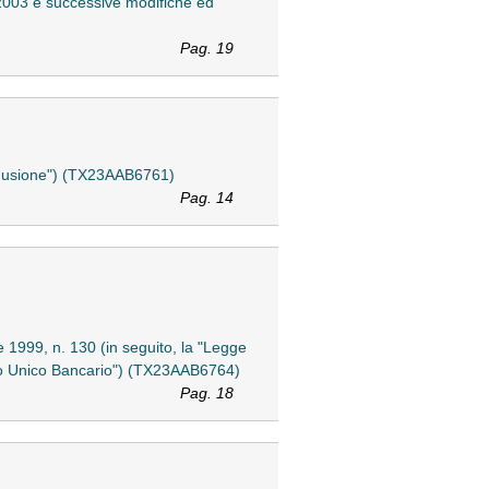
/2003 e successive modifiche ed
Pag. 19
 "Fusione") (TX23AAB6761)
Pag. 14
le 1999, n. 130 (in seguito, la "Legge
Testo Unico Bancario") (TX23AAB6764)
Pag. 18