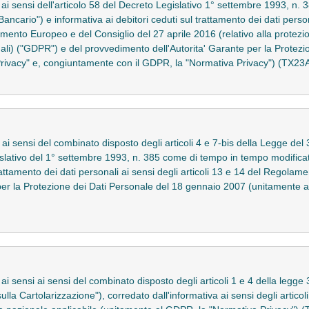
to ai sensi dell'articolo 58 del Decreto Legislativo 1° settembre 1993, 
Bancario") e informativa ai debitori ceduti sul trattamento dei dati persona
nto Europeo e del Consiglio del 27 aprile 2016 (relativo alla protezio
nali) ("GDPR") e del provvedimento dell'Autorita' Garante per la Protezi
Privacy" e, congiuntamente con il GDPR, la "Normativa Privacy") (TX2
o ai sensi del combinato disposto degli articoli 4 e 7-bis della Legge del
gislativo del 1° settembre 1993, n. 385 come di tempo in tempo modificato
 trattamento dei dati personali ai sensi degli articoli 13 e 14 del Regol
per la Protezione dei Dati Personale del 18 gennaio 2007 (unitamente 
 ai sensi ai sensi del combinato disposto degli articoli 1 e 4 della legge
 sulla Cartolarizzazione"), corredato dall'informativa ai sensi degli arti