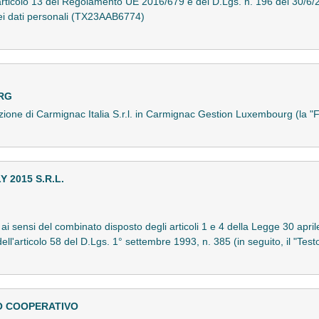
ll'articolo 13 del Regolamento UE 2016/679 e del D.Lgs. n. 196 del 30/6
dei dati personali (TX23AAB6774)
RG
azione di Carmignac Italia S.r.l. in Carmignac Gestion Luxembourg (la
 2015 S.R.L.
o ai sensi del combinato disposto degli articoli 1 e 4 della Legge 30 apri
 dell'articolo 58 del D.Lgs. 1° settembre 1993, n. 385 (in seguito, il "
O COOPERATIVO