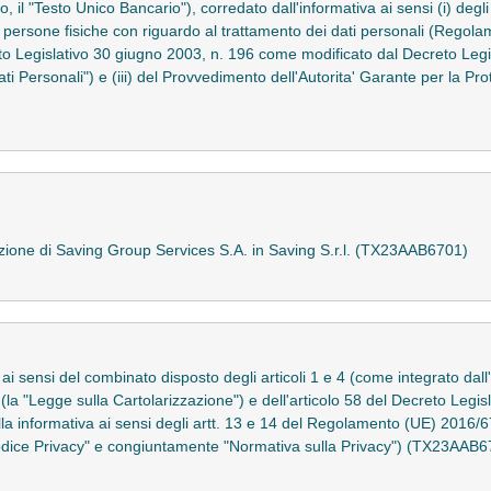
 il "Testo Unico Bancario"), corredato dall'informativa ai sensi (i) deg
e persone fisiche con riguardo al trattamento dei dati personali (Regol
reto Legislativo 30 giugno 2003, n. 196 come modificato dal Decreto Legi
ti Personali") e (iii) del Provvedimento dell'Autorita' Garante per la Pr
azione di Saving Group Services S.A. in Saving S.r.l. (TX23AAB6701)
 ai sensi del combinato disposto degli articoli 1 e 4 (come integrato dall
a "Legge sulla Cartolarizzazione") e dell'articolo 58 del Decreto Legisl
la informativa ai sensi degli artt. 13 e 14 del Regolamento (UE) 2016/
Codice Privacy" e congiuntamente "Normativa sulla Privacy") (TX23AAB6