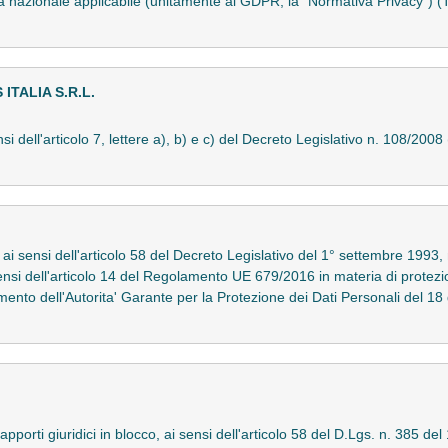
va nazionale applicabile (unitamente al GDPR, la "Normativa Privacy")
TALIA S.R.L.
nsi dell'articolo 7, lettere a), b) e c) del Decreto Legislativo n. 108/2
 ai sensi dell'articolo 58 del Decreto Legislativo del 1° settembre 1993, 
ensi dell'articolo 14 del Regolamento UE 679/2016 in materia di protezion
nto dell'Autorita' Garante per la Protezione dei Dati Personali del
rapporti giuridici in blocco, ai sensi dell'articolo 58 del D.Lgs. n. 385 