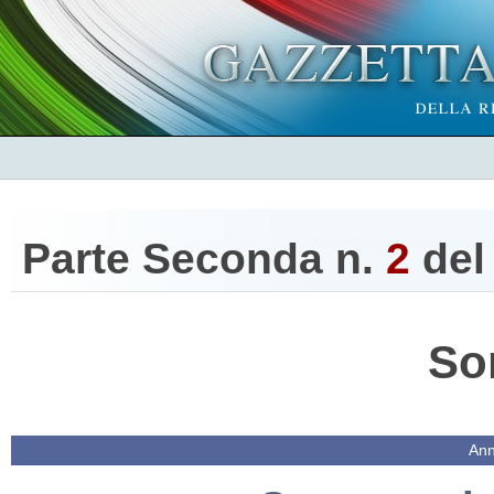
Parte Seconda n.
2
de
So
Ann