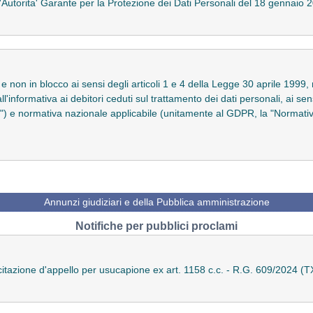
'Autorita' Garante per la Protezione dei Dati Personali del 18 gennai
 e non in blocco ai sensi degli articoli 1 e 4 della Legge 30 aprile 1999, 
l'informativa ai debitori ceduti sul trattamento dei dati personali, ai sens
e normativa nazionale applicabile (unitamente al GDPR, la "Normativa
Annunzi giudiziari e della Pubblica amministrazione
Notifiche per pubblici proclami
di citazione d'appello per usucapione ex art. 1158 c.c. - R.G. 609/2024