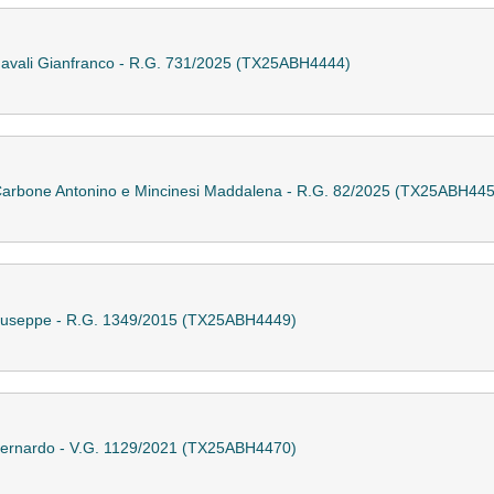
 Favali Gianfranco - R.G. 731/2025 (TX25ABH4444)
i Carbone Antonino e Mincinesi Maddalena - R.G. 82/2025 (TX25ABH44
o Giuseppe - R.G. 1349/2015 (TX25ABH4449)
o Bernardo - V.G. 1129/2021 (TX25ABH4470)