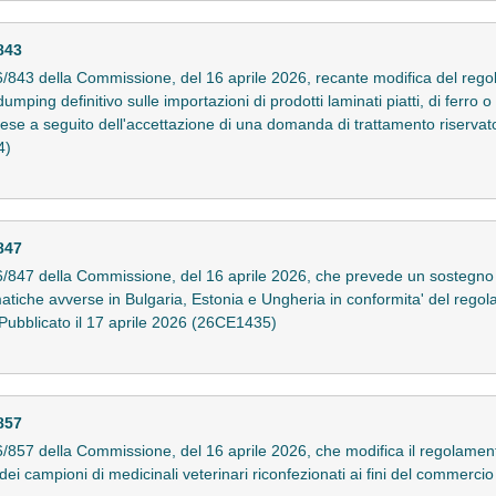
843
843 della Commissione, del 16 aprile 2026, recante modifica del reg
mping definitivo sulle importazioni di prodotti laminati piatti, di ferro o 
ese a seguito dell'accettazione di una domanda di trattamento riservato 
4)
847
847 della Commissione, del 16 aprile 2026, che prevede un sostegno f
climatiche avverse in Bulgaria, Estonia e Ungheria in conformita' del re
Pubblicato il 17 aprile 2026 (26CE1435)
857
857 della Commissione, del 16 aprile 2026, che modifica il regolame
i campioni di medicinali veterinari riconfezionati ai fini del commercio p