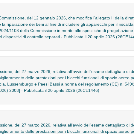
Commissione, del 12 gennaio 2026, che modifica l'allegato II della dir
a riparazione dei beni al fine di includere gli apparecchi per il riscal
2024/1103 della Commissione in merito alle specifiche di progettazione
i dispositivi di controllo separati - Pubblicata il 20 aprile 2026 (26CE14
one, del 27 marzo 2026, relativa all'avvio dell'esame dettagliato di det
 miglioramento delle prestazioni per i blocchi funzionali di spazio aereo p
cia, Lussemburgo e Paesi Bassi a norma del regolamento (CE) n. 549/
2026) 2003] - Pubblicata il 20 aprile 2026 (26CE1446)
one, del 27 marzo 2026, relativa all'avvio dell'esame dettagliato di det
 miglioramento delle prestazioni per i blocchi funzionali di spazio aereo p