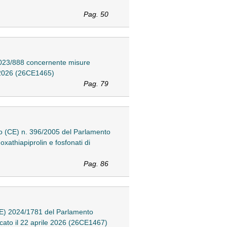
Pag. 50
 2023/888 concernente misure
le 2026 (26CE1465)
Pag. 79
to (CE) n. 396/2005 del Parlamento
oxathiapiprolin e fosfonati di
Pag. 86
UE) 2024/1781 del Parlamento
icato il 22 aprile 2026 (26CE1467)