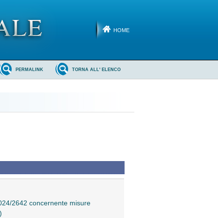
HOME
PERMALINK
TORNA ALL' ELENCO
 2024/2642 concernente misure
)