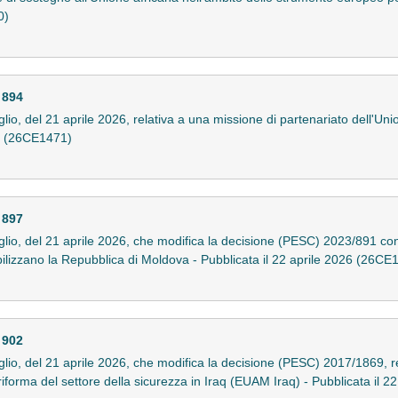
0)
 894
io, del 21 aprile 2026, relativa a una missione di partenariato dell'
26 (26CE1471)
 897
io, del 21 aprile 2026, che modifica la decisione (PESC) 2023/891 conc
bilizzano la Repubblica di Moldova - Pubblicata il 22 aprile 2026 (26CE
 902
io, del 21 aprile 2026, che modifica la decisione (PESC) 2017/1869, rel
iforma del settore della sicurezza in Iraq (EUAM Iraq) - Pubblicata il 