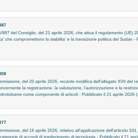
887
887 del Consiglio, del 21 aprile 2026, che attua il regolamento (UE) 
vita' che compromettono la stabilita' e la transizione politica del Sudan - 
859
ssione, del 20 aprile 2026, recante modifica dell'allegato XVII del 
cernente la registrazione, la valutazione, l'autorizzazione e la restriz
nitrotoluene come componente di articoli - Pubblicato il 21 aprile 2026
877
sione, del 16 aprile 2026, relativo all'applicazione dell'articolo 101, 
tegorie di accordi di trasferimento di tecnologia - Pubblicato il 21 a