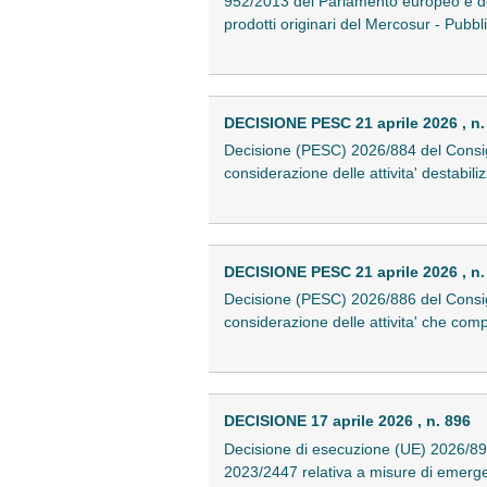
952/2013 del Parlamento europeo e del C
prodotti originari del Mercosur - Pubb
DECISIONE PESC 21 aprile 2026 , n.
Decisione (PESC) 2026/884 del Consigl
considerazione delle attivita' destabil
DECISIONE PESC 21 aprile 2026 , n.
Decisione (PESC) 2026/886 del Consigl
considerazione delle attivita' che comp
DECISIONE 17 aprile 2026 , n. 896
Decisione di esecuzione (UE) 2026/896
2023/2447 relativa a misure di emergenz