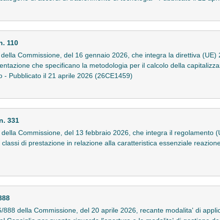
. 110
ella Commissione, del 16 gennaio 2026, che integra la direttiva (UE) 
ntazione che specificano la metodologia per il calcolo della capitalizz
to - Pubblicato il 21 aprile 2026 (26CE1459)
n. 331
ella Commissione, del 13 febbraio 2026, che integra il regolamento 
assi di prestazione in relazione alla caratteristica essenziale reazione 
888
888 della Commissione, del 20 aprile 2026, recante modalita' di appli