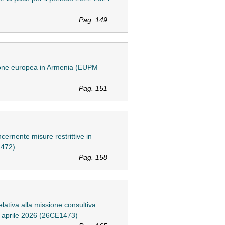
Pag. 149
Unione europea in Armenia (EUPM
Pag. 151
ernente misure restrittive in
1472)
Pag. 158
ativa alla missione consultiva
22 aprile 2026 (26CE1473)