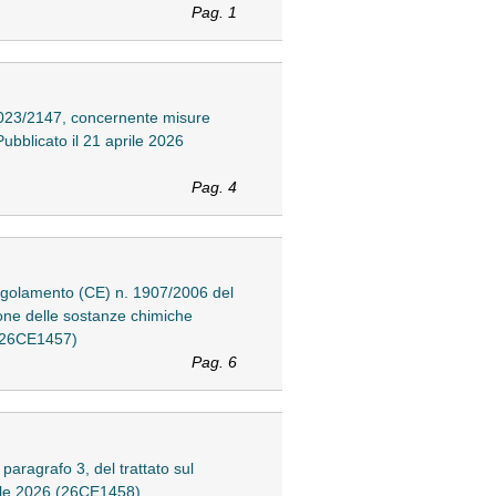
Pag. 1
2023/2147, concernente misure
Pubblicato il 21 aprile 2026
Pag. 4
regolamento (CE) n. 1907/2006 del
ione delle sostanze chimiche
 (26CE1457)
Pag. 6
paragrafo 3, del trattato sul
prile 2026 (26CE1458)