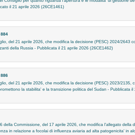
onsiglio per quanto riguarda l'apertura e le modalita' di gestione dei c
licato il 21 aprile 2026 (26CE1461)
 884
io, del 21 aprile 2026, che modifica la decisione (PESC) 2024/2643 con
izzanti della Russia - Pubblicata il 21 aprile 2026 (26CE1462)
 886
io, del 21 aprile 2026, che modifica la decisione (PESC) 2023/2135, co
romettono la stabilita' e la transizione politica del Sudan - Pubblicata 
 della Commissione, del 17 aprile 2026, che modifica l'allegato della 
a in relazione a focolai di influenza aviaria ad alta patogenicita' in alc