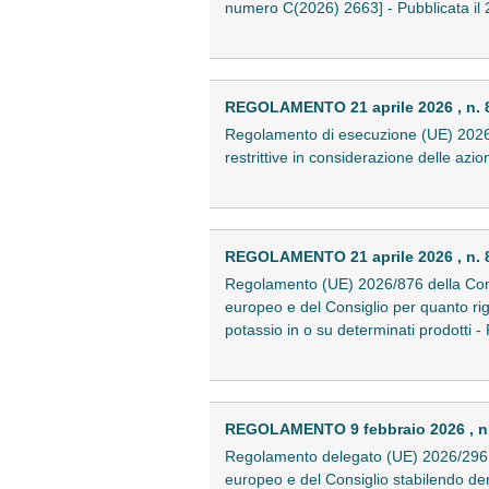
numero C(2026) 2663] - Pubblicata il
REGOLAMENTO 21 aprile 2026 , n. 
Regolamento di esecuzione (UE) 2026/
restrittive in considerazione delle az
REGOLAMENTO 21 aprile 2026 , n. 
Regolamento (UE) 2026/876 della Commi
europeo e del Consiglio per quanto rigua
potassio in o su determinati prodotti 
REGOLAMENTO 9 febbraio 2026 , n
Regolamento delegato (UE) 2026/296 d
europeo e del Consiglio stabilendo der