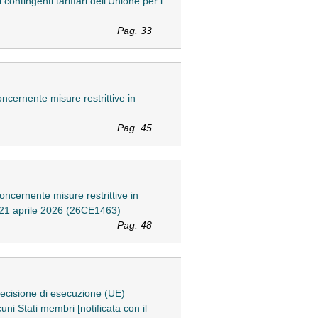
ontingenti tariffari dell'Unione per i
Pag. 33
cernente misure restrittive in
Pag. 45
ncernente misure restrittive in
il 21 aprile 2026 (26CE1463)
Pag. 48
decisione di esecuzione (UE)
uni Stati membri [notificata con il