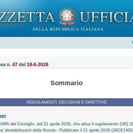
pea n.
47
del
18-6-2026
Sommario
REGOLAMENTI, DECISIONI E DIRETTIVE
885
885 del Consiglio, del 21 aprile 2026, che attua il regolamento (UE)
vita' destabilizzanti della Russia - Pubblicato il 21 aprile 2026 (26CE1455