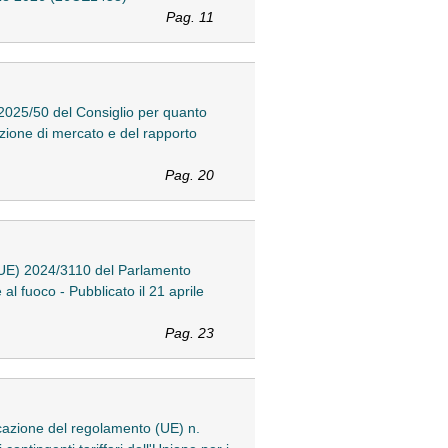
Pag. 11
2025/50 del Consiglio per quanto
azione di mercato e del rapporto
Pag. 20
(UE) 2024/3110 del Parlamento
al fuoco - Pubblicato il 21 aprile
Pag. 23
cazione del regolamento (UE) n.