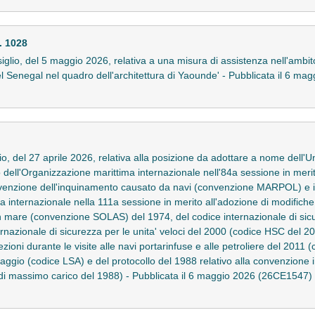
. 1028
lio, del 5 maggio 2026, relativa a una misura di assistenza nell'ambit
l Senegal nel quadro dell'architettura di Yaounde' - Pubblicata il 6 m
, del 27 aprile 2026, relativa alla posizione da adottare a nome dell'
 dell'Organizzazione marittima internazionale nell'84a sessione in merit
evenzione dell'inquinamento causato da navi (convenzione MARPOL) e in
a internazionale nella 111a sessione in merito all'adozione di modifich
n mare (convenzione SOLAS) del 1974, del codice internazionale di sicur
rnazionale di sicurezza per le unita' veloci del 2000 (codice HSC del 20
oni durante le visite alle navi portarinfuse e alle petroliere del 2011 
vataggio (codice LSA) e del protocollo del 1988 relativo alla convenzione
a di massimo carico del 1988) - Pubblicata il 6 maggio 2026 (26CE1547)