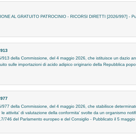
ONE AL GRATUITO PATROCINIO - RICORSI DIRETTI [2026/997] - Pubb
 913
13 della Commissione, del 4 maggio 2026, che istituisce un dazio anti
ituito sulle importazioni di acido adipico originario della Repubblica pop
 977
77 della Commissione, del 4 maggio 2026, che stabilisce determinate p
r le attivita' di valutazione della conformita' svolte da un organismo not
7/746 del Parlamento europeo e del Consiglio - Pubblicato il 5 magg