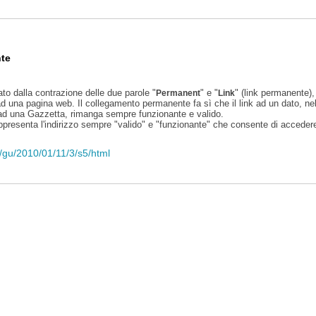
te
ato dalla contrazione delle due parole "
" e "
" (link permanente), 
Permanent
Link
d una pagina web. Il collegamento permanente fa sì che il link ad un dato, ne
 ad una Gazzetta, rimanga sempre funzionante e valido.
appresenta l'indirizzo sempre "valido" e "funzionante" che consente di accedere 
li/gu/2010/01/11/3/s5/html