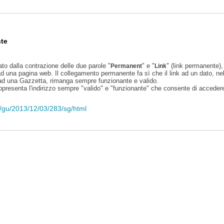
te
ato dalla contrazione delle due parole "
" e "
" (link permanente), 
Permanent
Link
d una pagina web. Il collegamento permanente fa sì che il link ad un dato, ne
 ad una Gazzetta, rimanga sempre funzionante e valido.
appresenta l'indirizzo sempre "valido" e "funzionante" che consente di accedere 
li/gu/2013/12/03/283/sg/html