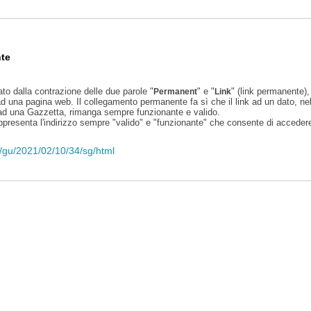
te
ato dalla contrazione delle due parole "
" e "
" (link permanente), 
Permanent
Link
d una pagina web. Il collegamento permanente fa sì che il link ad un dato, ne
 ad una Gazzetta, rimanga sempre funzionante e valido.
appresenta l'indirizzo sempre "valido" e "funzionante" che consente di accedere 
li/gu/2021/02/10/34/sg/html