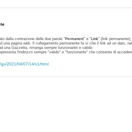
te
ato dalla contrazione delle due parole "
" e "
" (link permanente), 
Permanent
Link
d una pagina web. Il collegamento permanente fa sì che il link ad un dato, ne
 ad una Gazzetta, rimanga sempre funzionante e valido.
appresenta l'indirizzo sempre "valido" e "funzionante" che consente di accedere 
li/gu/2021/04/07/14/s1/html